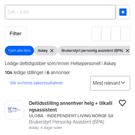
Ingen resultater
Filter
Innst
Fjern alle filtre
Askøy
Brukerstyrt personlig assistent (BPA)
Fjern alle filtre
Vis filter
Fjern filter
Vis filter
Fjern f
Ledige deltidsjobber som/innen Helsepersonell i Askøy
104
ledige stillinger i
6
annonser
So
Søkeresultater
104 resultater
Deltidsstilling annenhver helg + tilkalli
Legg
ngsassistent
ULOBA - INDEPENDENT LIVING NORGE SA
Brukerstyrt Personlig Assistent (BPA)
Askøy
6 dager siden