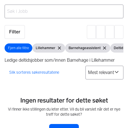
Ingen resultater
Filter
Innst
Fjern alle filtre
Lillehammer
Barnehageassistent
Deltid
Fjern alle filtre
Vis filter
Fjern filter
Vis filter
Fjern filter
Vis filter
Fj
Ledige deltidsjobber som/innen Barnehage i Lillehammer
So
0 resultater
Ingen resultater for dette søket
Vi finner ikke stillingen du leter etter. Vil du bli varslet når det er nye
treff for dette søket?