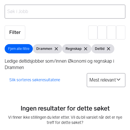
Ingen resultater
Filter
Innst
Fjern alle filtre
Drammen
Regnskap
Deltid
Fjern alle filtre
Vis filter
Fjern filter
Vis filter
Fjern filter
Vis filter
Fjern filter
Ledige deltidsjobber som/innen Økonomi og regnskap i
Drammen
So
0 resultater
Ingen resultater for dette søket
Vi finner ikke stillingen du leter etter. Vil du bli varslet når det er nye
treff for dette søket?