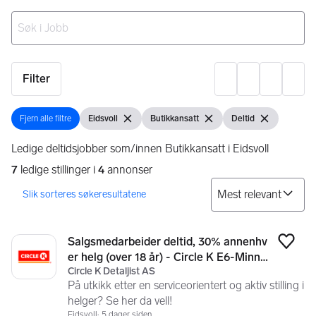
Ingen resultater
Filter
Innst
Fjern alle filtre
Eidsvoll
Butikkansatt
Deltid
Fjern alle filtre
Vis filter
Fjern filter
Vis filter
Fjern filter
Vis filter
Fjern filter
Ledige deltidsjobber som/innen Butikkansatt i Eidsvoll
7
ledige stillinger i
4
annonser
So
Søkeresultater
7 resultater
Salgsmedarbeider deltid, 30% annenhv
Legg
er helg (over 18 år) - Circle K E6-Minne
Circle K Detaljist AS
sund
På utkikk etter en serviceorientert og aktiv stilling i
helger? Se her da vell!
Eidsvoll
5 dager siden