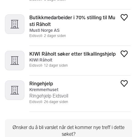
Butikkmedarbeider i 70% stilling til Mu
Legg
sti Råholt
Musti Norge AS
Eidsvoll
2 dager siden
KIWI Råholt søker etter tilkallingshjelp
Legg
KIWI Råholt
Eidsvoll
12 dager siden
Ringehjelp
Legg
Kremmerhuset
Ringehjelp Eidsvoll
Eidsvoll
26 dager siden
Ønsker du å bli varslet når det kommer nye treff i dette
søket?