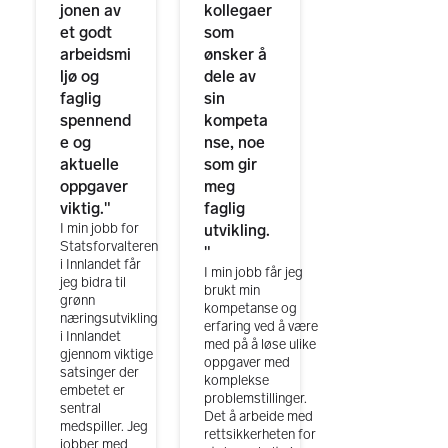
jonen av
kollegaer
et godt
som
arbeidsmi
ønsker å
ljø og
dele av
faglig
sin
spennend
kompeta
e og
nse, noe
aktuelle
som gir
oppgaver
meg
viktig.
"
faglig
I min jobb for
utvikling.
Statsforvalteren
"
i Innlandet får
I min jobb får jeg
jeg bidra til
brukt min
grønn
kompetanse og
næringsutvikling
erfaring ved å være
i Innlandet
med på å løse ulike
gjennom viktige
oppgaver med
satsinger der
komplekse
embetet er
problemstillinger.
sentral
Det å arbeide med
medspiller. Jeg
rettsikkerheten for
jobber med