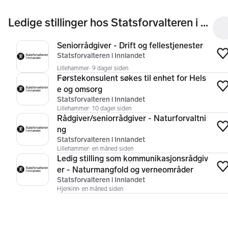
Ledige stillinger hos Statsforvalteren i Innlandet
Seniorrådgiver - Drift og fellestjenester
Statsforvalteren i Innlandet
Lillehammer
9 dager siden
Førstekonsulent søkes til enhet for Hels
e og omsorg
Statsforvalteren i Innlandet
Lillehammer
10 dager siden
Rådgiver/seniorrådgiver - Naturforvaltni
ng
Statsforvalteren i Innlandet
Lillehammer
en måned siden
Ledig stilling som kommunikasjonsrådgiv
er - Naturmangfold og verneområder
Statsforvalteren i Innlandet
Hjerkinn
en måned siden