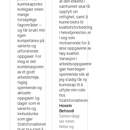
at den enkelte i
kunnskapsrike
samfunnet skal få
kollegaer innen
oppfylt sin
mange
rettighet, samt å
forskjellige
kunne bidra til
fagområder –
kvalitetsforbedring
og får brukt min
i helsetjenesten, er
egen
i seg selv
kompetanse på
motiverende for å
varierte og
løse oppgavene av
utfordrende
høy kvalitet.
oppgaver. For
Variasjon i
meg er det
arbeidsoppgavene
kombinasjonen
gjør hverdagen
av et godt
spennende slik at
arbeidsmiljø,
jeg stadig får ny
faglig
kunnskap til å
spennende og
utfylle min rolle
aktuelle
hos
oppgaver og
Statsforvalteren.
dager som er
Hosein
varierte og
Behsodi
innholdsrike
Seniorrådgi
som gjør
ver innen
Statsforvalteren
helse og
til et bra sted å