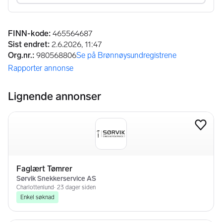
Annonseinformasjon
FINN-kode
:
465564687
Sist endret
:
2.6.2026, 11:47
Org.nr.
:
980568806
Se på Brønnøysundregistrene
(åpnes i ny fane)
Rapporter annonse