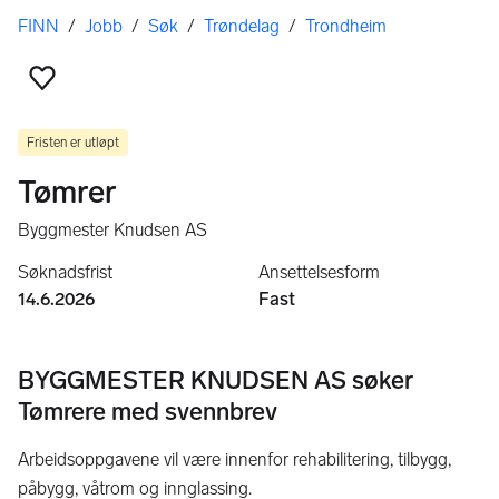
Her er du
FINN
/
Jobb
/
Søk
/
Trøndelag
/
Trondheim
Legg til som favoritt
Fristen er utløpt
Tømrer
Byggmester Knudsen AS
Søknadsfrist
Ansettelsesform
14.6.2026
Fast
BYGGMESTER KNUDSEN AS søker
Tømrere med svennbrev
Arbeidsoppgavene vil være innenfor rehabilitering, tilbygg,
påbygg, våtrom og innglassing.