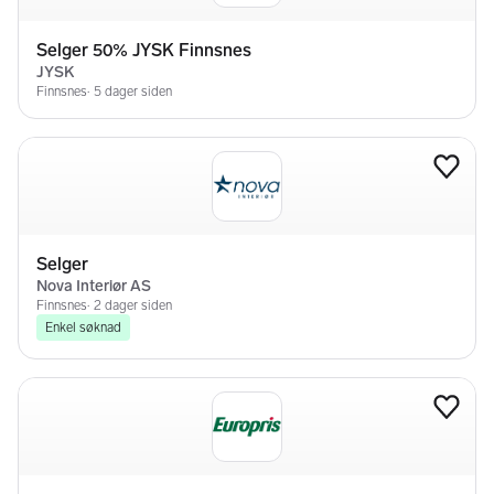
Er fleksibel
Har gode norskkunnskaper Er noe praktisk anlagt
Kan arbeide selvstendig
Helst har førerkort klasse B
Har plettfri vandel
Det er ingen krav om formell utdanning når en skal jobbe som
BPA-assistent. Vi ser alltid etter en god match mellom
arbeidsleder og
assistent. Personlig egnethet vektlegges. Det framsettes krav
om plettfri vandel og politiattest må søkes før eventuell
oppstart. Vi tilbyr konkurransedyktige betingelser (tariff) med
grunnløn på 225,40kr i timen, rask og effektiv oppstart for
aktuelle kandidater og fast kontaktperson hos Medvind
Assistanse. Det er en fordel om du kan starte opp raskt.
Oppstart etter avtale.
Kontaktperson: