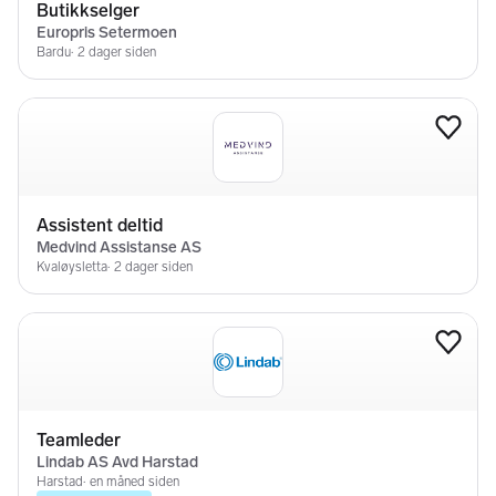
Oda Lillenes
BPA-koordinator
Oli@medvindassistanse.no
48201559
Anita Egge
BPA-koordinator
aeg@medvindassistanse.no
45613424
Medvind Assistanse AS er et norskeid selskap som leverer
likestillingsverktøyet BPA for mennesker med
funksjonsvariasjon. For funksjonsvarierte skal BPA bidra til å til
å gi mulighet til å leve et aktivt og selvstendig liv med fokus på
selvrealisering og samfunnsdeltakelse. BPA handler like mye
om friheten til å kunne velge hvilket liv man vil leve, og hvem
man vil være. Med BPA skal man i størst mulig grad kunne
ivareta plikter, interesser, behov og ønsker som alle andre