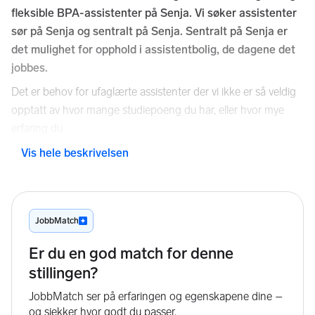
fleksible BPA-assistenter på Senja. Vi søker assistenter
sør på Senja og sentralt på Senja. Sentralt på Senja er
det mulighet for opphold i assistentbolig, de dagene det
jobbes.
Det er behov for ufaglærte assistenter der vi ikke er så veldig
opptatt av hvor mange studiepoeng du har, eller hvor mye
erfaring du
har fra før. Du får all opplæring ved oppstart, og det er ingen
Vis hele beskrivelsen
formelle utdanningskrav for å jobbe som BPA. Vi er på jakt
etter deg som ønsker å gjøre en forskjell for et
medmenneske. Vi har tariffavtale.
Brukerstyrt personlig assistanse er et likestillingsverktøy, der
assistenten skal bistå arbeidsleder med å være en aktiv
deltaker på alle
områder i samfunnet. Som BPA-assistent skal en fungere
som arbeidsleders forlengede armer/ben/øyne.