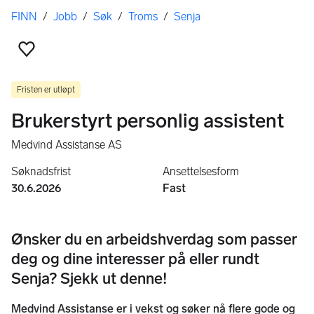
Her er du
FINN
/
Jobb
/
Søk
/
Troms
/
Senja
Legg til som favoritt
Fristen er utløpt
Brukerstyrt personlig assistent
Medvind Assistanse AS
Søknadsfrist
Ansettelsesform
30.6.2026
Fast
Ønsker du en arbeidshverdag som passer
deg og dine interesser på eller rundt
Senja? Sjekk ut denne!
Medvind Assistanse er i vekst og søker nå flere gode og