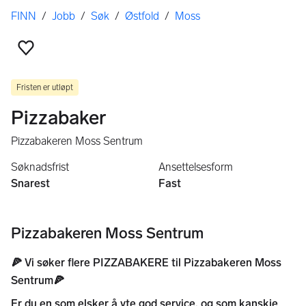
Her er du
FINN
/
Jobb
/
Søk
/
Østfold
/
Moss
Legg til som favoritt
Fristen er utløpt
Pizzabaker
Pizzabakeren Moss Sentrum
Søknadsfrist
Ansettelsesform
Snarest
Fast
Pizzabakeren Moss Sentrum
🍕 Vi søker flere PIZZABAKERE til Pizzabakeren Moss
Sentrum🍕
Er du en som elsker å yte god service, og som kanskje