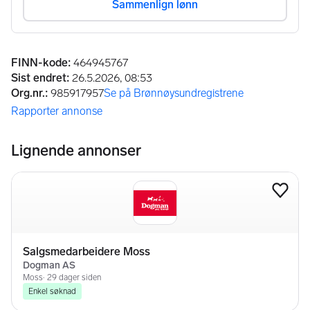
Annonseinformasjon
FINN-kode
:
464945767
Sist endret
:
26.5.2026, 08:53
Org.nr.
:
985917957
Se på Brønnøysundregistrene
(åpnes i ny fane)
Rapporter annonse