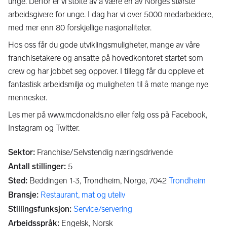
unge. Derfor er vi stolte av å være en av Norges største
arbeidsgivere for unge. I dag har vi over 5000 medarbeidere,
med mer enn 80 forskjellige nasjonaliteter.
Hos oss får du gode utviklingsmuligheter, mange av våre
franchisetakere og ansatte på hovedkontoret startet som
crew og har jobbet seg oppover. I tillegg får du oppleve et
fantastisk arbeidsmiljø og muligheten til å møte mange nye
mennesker.
Les mer på www.mcdonalds.no eller følg oss på Facebook,
Instagram og Twitter.
Sektor
:
Franchise/Selvstendig næringsdrivende
Antall stillinger
:
5
Sted
:
Beddingen 1-3, Trondheim, Norge,
7042
Trondheim
Bransje
:
Restaurant, mat og uteliv
Stillingsfunksjon
:
Service/servering
Arbeidsspråk
:
Engelsk, Norsk