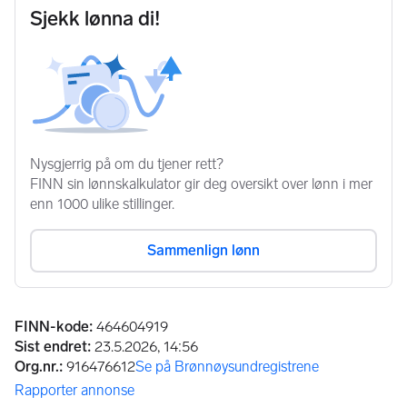
Annonseinformasjon
FINN-kode
:
464604919
Sist endret
:
23.5.2026, 14:56
Org.nr.
:
916476612
Se på Brønnøysundregistrene
(åpnes i ny fane)
Rapporter annonse