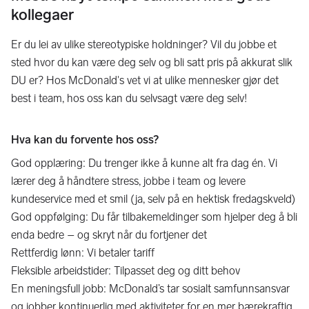
kollegaer
Er du lei av ulike stereotypiske holdninger? Vil du jobbe et
sted hvor du kan være deg selv og bli satt pris på akkurat slik
DU er? Hos McDonald's vet vi at ulike mennesker gjør det
best i team, hos oss kan du selvsagt være deg selv!
Hva kan du forvente hos oss?
God opplæring: Du trenger ikke å kunne alt fra dag én. Vi
lærer deg å håndtere stress, jobbe i team og levere
kundeservice med et smil (ja, selv på en hektisk fredagskveld)
God oppfølging: Du får tilbakemeldinger som hjelper deg å bli
enda bedre – og skryt når du fortjener det
Rettferdig lønn: Vi betaler tariff
Fleksible arbeidstider: Tilpasset deg og ditt behov
En meningsfull jobb: McDonald’s tar sosialt samfunnsansvar
og jobber kontinuerlig med aktiviteter for en mer bærekraftig