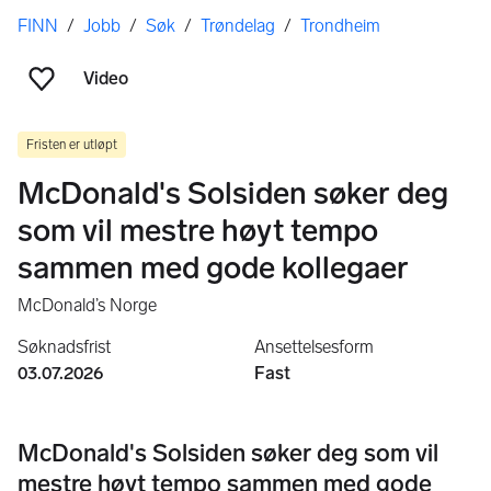
Her er du
FINN
/
Jobb
/
Søk
/
Trøndelag
/
Trondheim
Video
Legg til som favoritt
Fristen er utløpt
McDonald's Solsiden søker deg
som vil mestre høyt tempo
sammen med gode kollegaer
McDonald’s Norge
Søknadsfrist
Ansettelsesform
03.07.2026
Fast
McDonald's Solsiden søker deg som vil
mestre høyt tempo sammen med gode