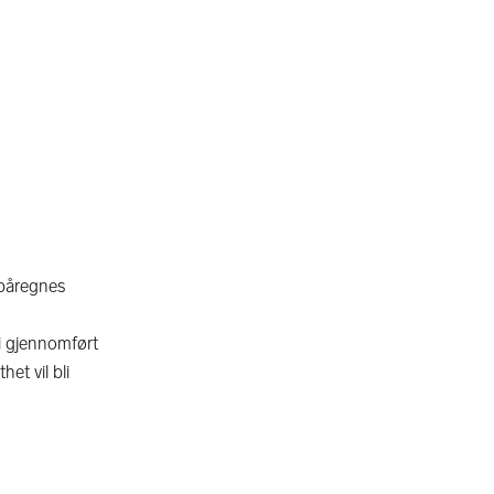
 påregnes
li gjennomført
het vil bli