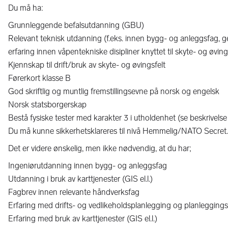
Du må ha:
Grunnleggende befalsutdanning (GBU)
Relevant teknisk utdanning (f.eks. innen bygg- og anleggsfag, ge
erfaring innen våpentekniske disipliner knyttet til skyte- og øvi
Kjennskap til drift/bruk av skyte- og øvingsfelt
Førerkort klasse B
God skriftlig og muntlig fremstillingsevne på norsk og engelsk
Norsk statsborgerskap
Bestå fysiske tester med karakter 3 i utholdenhet (se beskrivelse 
Du må kunne sikkerhetsklareres til nivå Hemmelig/NATO Secret. 
Det er videre ønskelig, men ikke nødvendig, at du har;
Ingeniørutdanning innen bygg- og anleggsfag
Utdanning i bruk av karttjenester (GIS el.l.)
Fagbrev innen relevante håndverksfag
Erfaring med drifts- og vedlikeholdsplanlegging og planlegging
Erfaring med bruk av karttjenester (GIS el.l.)