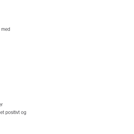
e med
er
t positivt og