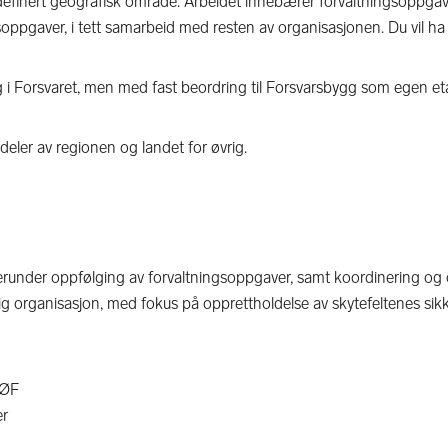
t definert geografisk område. Arbeidet innebærer forvaltningsoppgav
soppgaver, i tett samarbeid med resten av organisasjonen. Du vil ha 
tting i Forsvaret, men med fast beordring til Forsvarsbygg som egen e
ler av regionen og landet for øvrig.
herunder oppfølging av forvaltningsoppgaver, samt koordinering og
rig organisasjon, med fokus på opprettholdelse av skytefeltenes sikk
SØF
er