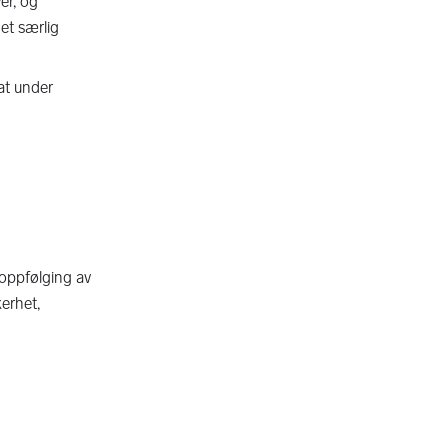
er, og
et særlig
tat under
 oppfølging av
erhet,