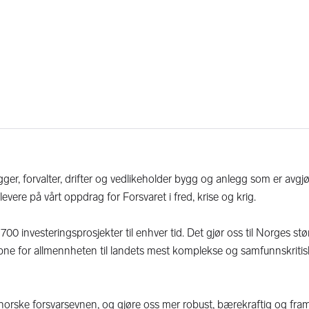
er, forvalter, drifter og vedlikeholder bygg og anlegg som er avgj
evere på vårt oppdrag for Forsvaret i fred, krise og krig.
0 investeringsprosjekter til enhver tid. Det gjør oss til Norges stør
åpne for allmennheten til landets mest komplekse og samfunnskriti
norske forsvarsevnen, og gjøre oss mer robust, bærekraftig og framt