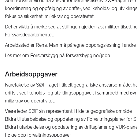
Som forvalter vil du ha ansvar for ivaretakelse av SØF-faget i e
koordinering og oppfølging av drifts-, vedlikeholds- og utvikling
fokus på sikkerhet, miljøkrav og operativitet.
Det er viktig å merke seg at stillingen gjelder fast militær tilse
Forsvarsdepartementet.
Arbeidssted er Rena. Man må påregne oppdragsløsning i andre de
Les mer om Forsvarsbygg på forsvarsbygg.no/jobb
Arbeidsoppgaver
Ivaretakelse av SØF-faget i tildelt geografiske ansvarsområde, 
drifts-, vedlikeholds- og utviklingsoppgaver, i samarbeid med øv
miljøkrav og operativitet.
Være leder SØF sin representant i tildelte geografiske område
Bidra til utarbeidelse og oppdatering av Forvaltningsplaner for 
Bidra i utarbeidelse og oppdatering av driftsplaner og VUK-plan
Følge opp forvaltningsoppgaver