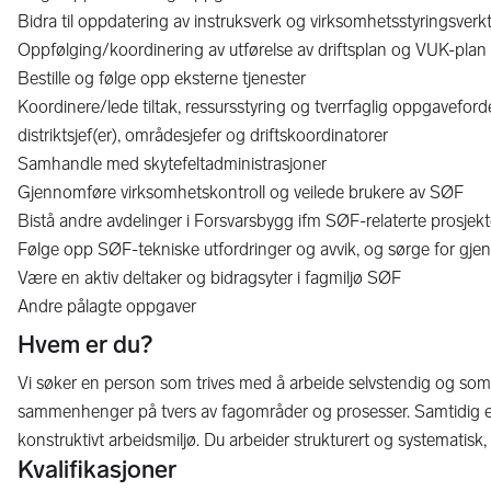
Bidra til oppdatering av instruksverk og virksomhetsstyringsverk
Oppfølging/koordinering av utførelse av driftsplan og VUK-pla
Bestille og følge opp eksterne tjenester
Koordinere/lede tiltak, ressursstyring og tverrfaglig oppgavefo
distriktsjef(er), områdesjefer og driftskoordinatorer
Samhandle med skytefeltadministrasjoner
Gjennomføre virksomhetskontroll og veilede brukere av SØF
Bistå andre avdelinger i Forsvarsbygg ifm SØF-relaterte prosjek
Følge opp SØF-tekniske utfordringer og avvik, og sørge for gjen
Være en aktiv deltaker og bidragsyter i fagmiljø SØF
Andre pålagte oppgaver
Hvem er du?
Vi søker en person som trives med å arbeide selvstendig og som e
sammenhenger på tvers av fagområder og prosesser. Samtidig er d
konstruktivt arbeidsmiljø. Du arbeider strukturert og systematis
Kvalifikasjoner