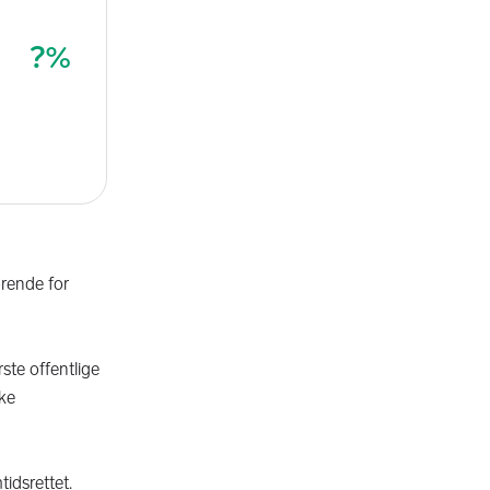
ørende for
ste offentlige
ske
idsrettet.