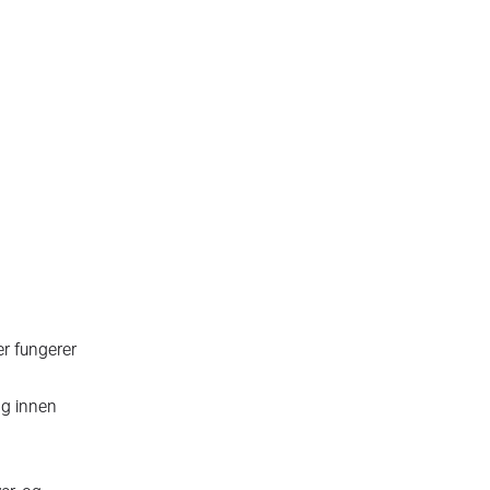
er fungerer
ing innen