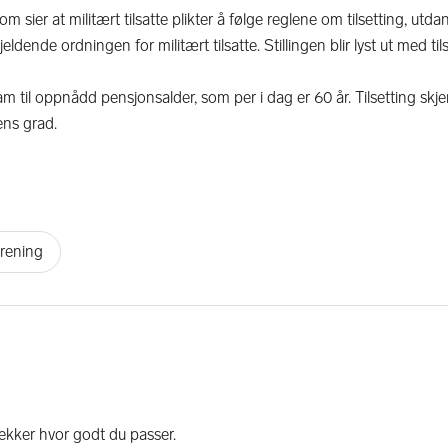
m sier at militært tilsatte plikter å følge reglene om tilsetting, utda
ende ordningen for militært tilsatte. Stillingen blir lyst ut med til
am til oppnådd pensjonsalder, som per i dag er 60 år. Tilsetting skjer
ens grad.
trening