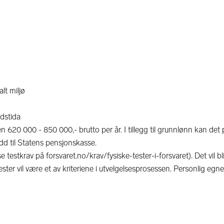
lt miljø
idstida
n 620 000 - 850 000,- brutto per år. I tillegg til grunnlønn kan det
udd til Statens pensjonskasse.
 testkrav på forsvaret.no/krav/fysiske-tester-i-forsvaret). Det vil b
tester vil være et av kriteriene i utvelgelsesprosessen. Personlig egnet