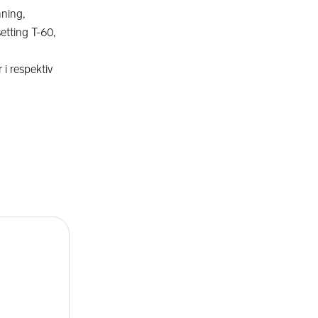
nning,
setting T-60,
 i respektiv