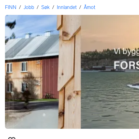
Her er du
FINN
/
Jobb
/
Søk
/
Innlandet
/
Åmot