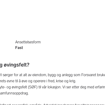
Ansettelsesform
Fast
g øvingsfelt?
t. Vi sørger for at alt av eiendom, bygg og anlegg som Forsvaret bruk
ets evne til å øve og operere i fred, krise og krig.
skyte- og øvingsfelt (SØF) til vår lokasjon. Vi ser etter deg med erfar
g samfunnsoppdrag.