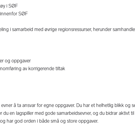
tøy i SØF
n innenfor SØF
rdeling i samarbeid med øvrige regionsressurser, herunder samhandl
ter og oppgaver
nomføring av korrigerende tiltak
vner å ta ansvar for egne oppgaver. Du har et helhetlig blikk og s
u en lagspiller med gode samarbeidsevner, og du bidrar aktivt til e
k, og har god orden i både små og store oppgaver.