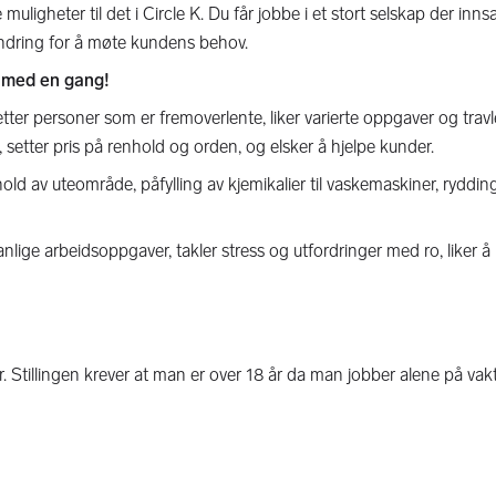
igheter til det i Circle K. Du får jobbe i et stort selskap der inns
 endring for å møte kundens behov.
kt med en gang!
tter personer som er fremoverlente, liker varierte oppgaver og travle
t, setter pris på renhold og orden, og elsker å hjelpe kunder.
old av uteområde, påfylling av kjemikalier til vaskemaskiner, ryddin
anlige arbeidsoppgaver, takler stress og utfordringer med ro, liker 
. Stillingen krever at man er over 18 år da man jobber alene på vak