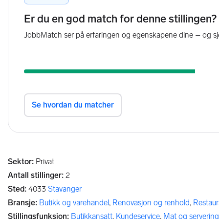
Sektor
:
Privat
Antall stillinger
:
2
Sted
:
4033
Stavanger
Bransje
:
Butikk og varehandel
,
Renovasjon og renhold
,
Restaur
Stillingsfunksjon
:
Butikkansatt
,
Kundeservice
,
Mat og servering