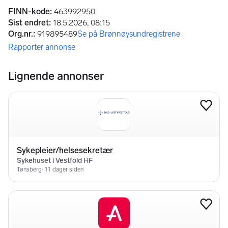
Annonseinformasjon
FINN-kode
:
463992950
Sist endret
:
18.5.2026, 08:15
Org.nr.
:
919895489
Se på Brønnøysundregistrene
(åpnes i ny fane)
Rapporter annonse