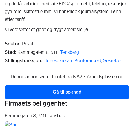
og du får arbeide med lab/EKG/spirometri, telefon, resepsjon,
gyn rom, skiftestue mm. Vi har Pridok journalsystem. Lønn
etter tariff.
Vi verdsetter et godt og trygt arbeidsmiljø.
Sektor
:
Privat
Sted
:
Kammegaten 8,
3111
Tønsberg
Stillingsfunksjon
:
Helsesekretær
,
Kontorarbeid
,
Sekretær
Denne annonsen er hentet fra NAV / Arbeidsplassen.no
Gå til søknad
(åpnes i en ny fane)
Firmaets beliggenhet
Kammegaten 8,
3111
Tønsberg