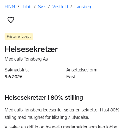
Her er du
FINN
/
Jobb
/
Søk
/
Vestfold
/
Tønsberg
Legg til som favoritt
Fristen er utløpt
Helsesekretær
Medicalis Tønsberg As
Søknadsfrist
Ansettelsesform
5.6.2026
Fast
Helsesekretær i 80% stilling
Medicalis Tønsberg legesenter søker en sekretær i fast 80%
stilling med mulighet for tilkalling / utvidelse.
Vi søker en driftig og hyggelig medarbeider som kan jobbe