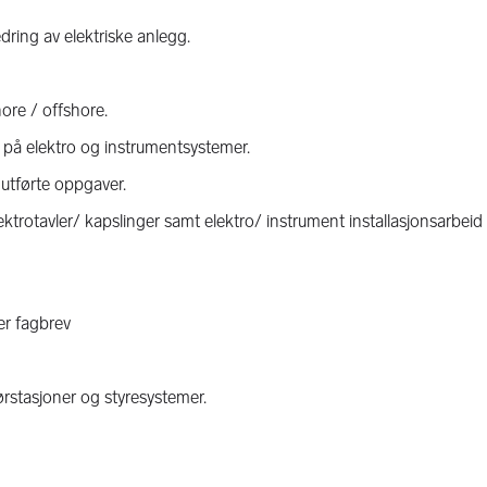
dring av elektriske anlegg.
hore / offshore.
d på elektro og instrumentsystemer.
utførte oppgaver.
trotavler/ kapslinger samt elektro/ instrument installasjonsarbeid 
er fagbrev
ørstasjoner og styresystemer.