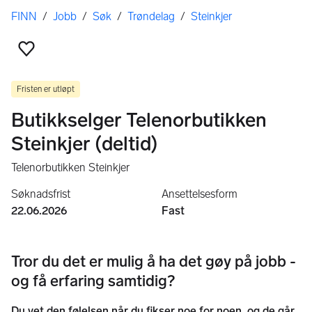
Her er du
FINN
/
Jobb
/
Søk
/
Trøndelag
/
Steinkjer
Legg til som favoritt
Fristen er utløpt
Butikkselger Telenorbutikken
Steinkjer (deltid)
Telenorbutikken Steinkjer
Søknadsfrist
Ansettelsesform
22.06.2026
Fast
Tror du det er mulig å ha det gøy på jobb -
og få erfaring samtidig?
Du vet den følelsen når du fikser noe for noen, og de går