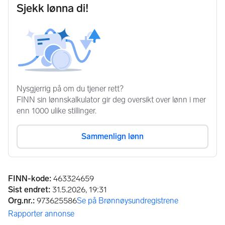
Annonseinformasjon
FINN-kode
:
463324659
Sist endret
:
31.5.2026, 19:31
Org.nr.
:
973625586
Se på Brønnøysundregistrene
(åpnes i ny fane)
Rapporter annonse