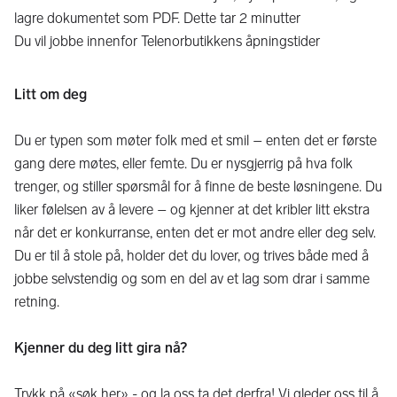
lagre dokumentet som PDF. Dette tar 2 minutter
Du vil jobbe innenfor Telenorbutikkens åpningstider
Litt om deg
Du er typen som møter folk med et smil – enten det er første
gang dere møtes, eller femte. Du er nysgjerrig på hva folk
trenger, og stiller spørsmål for å finne de beste løsningene. Du
liker følelsen av å levere – og kjenner at det kribler litt ekstra
når det er konkurranse, enten det er mot andre eller deg selv.
Du er til å stole på, holder det du lover, og trives både med å
jobbe selvstendig og som en del av et lag som drar i samme
retning.
Kjenner du deg litt gira nå?
Trykk på «søk her» - og la oss ta det derfra! Vi gleder oss til å