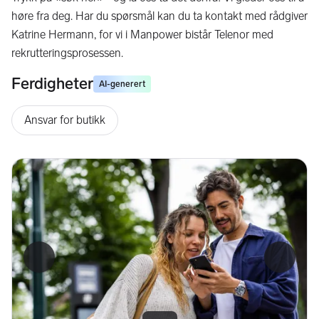
høre fra deg. Har du spørsmål kan du ta kontakt med rådgiver
Katrine Hermann, for vi i Manpower bistår Telenor med
rekrutteringsprosessen.
Ferdigheter
AI-generert
Ansvar for butikk
Forrige bilde
Neste b