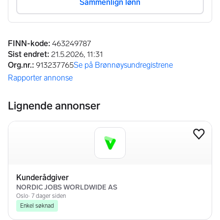
Annonseinformasjon
FINN-kode
:
463249787
Sist endret
:
21.5.2026, 11:31
Org.nr.
:
913237765
Se på Brønnøysundregistrene
(åpnes i ny fane)
Rapporter annonse