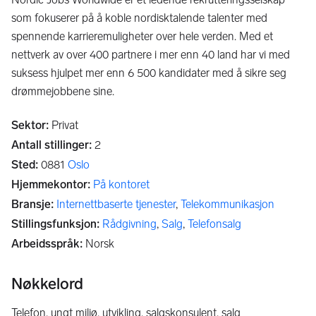
som fokuserer på å koble nordisktalende talenter med
spennende karrieremuligheter over hele verden. Med et
nettverk av over 400 partnere i mer enn 40 land har vi med
suksess hjulpet mer enn 6 500 kandidater med å sikre seg
drømmejobbene sine.
Sektor
:
Privat
Antall stillinger
:
2
Sted
:
0881
Oslo
Hjemmekontor
:
På kontoret
Bransje
:
Internettbaserte tjenester
,
Telekommunikasjon
Stillingsfunksjon
:
Rådgivning
,
Salg
,
Telefonsalg
Arbeidsspråk
:
Norsk
Nøkkelord
telefon, ungt miljø, utvikling, salgskonsulent, salg