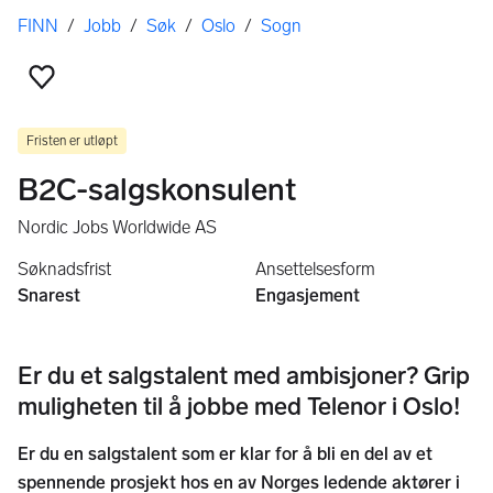
Her er du
FINN
/
Jobb
/
Søk
/
Oslo
/
Sogn
Legg til som favoritt
Fristen er utløpt
B2C-salgskonsulent
Nordic Jobs Worldwide AS
Søknadsfrist
Ansettelsesform
Snarest
Engasjement
Er du et salgstalent med ambisjoner? Grip
muligheten til å jobbe med Telenor i Oslo!
Er du en salgstalent som er klar for å bli en del av et
spennende prosjekt hos en av Norges ledende aktører i