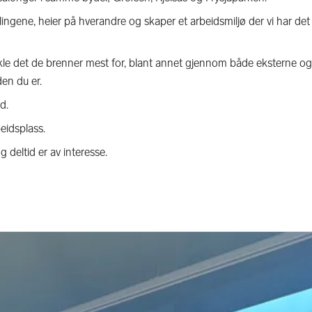
delingene, heier på hverandre og skaper et arbeidsmiljø der vi har 
vikle det de brenner mest for, blant annet gjennom både eksterne og
den du er.
d.
eidsplass.
g deltid er av interesse.