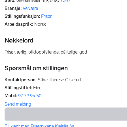
Sted
:
Grefsenveien 69,
0487
Oslo
Bransje
:
Velvære
Stillingsfunksjon
:
Frisør
Arbeidsspråk
:
Norsk
Nøkkelord
frisør, ærlig, pliktoppfyllende, pålitelige, god
Spørsmål om stillingen
Kontaktperson
:
Stine Therese Gislerud
Stillingstittel
:
Eier
Mobil
:
97 72 94 50
Send melding
Bli kjent med Frisørpikene Kjelsås As