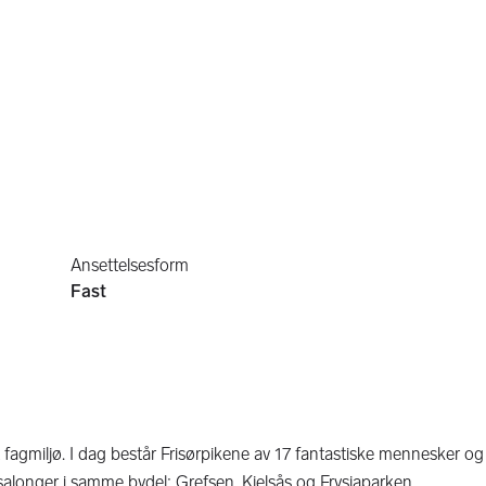
Ansettelsesform
Fast
 fagmiljø. I dag består Frisørpikene av 17 fantastiske mennesker og
e salonger i samme bydel; Grefsen, Kjelsås og Frysjaparken.