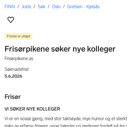
Her er du
FINN
/
Jobb
/
Søk
/
Oslo
/
Grefsen - Kjelsås
Legg til som favoritt
Fristen er utløpt
Frisørpikene søker nye kolleger
Frisørpikene as
Søknadsfrist
5.6.2026
Frisør
VI SØKER NYE KOLLEGER
Vi er en sosial gjeng, med stor takhøyde, mye humor og et sterkt
miks av erfarne frisører, unge talenter og lærlinger fordelt på tr