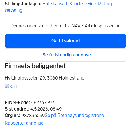
Stillingsfunksjon
:
Butikkansatt
,
Kundeservice
,
Mat og
servering
Denne annonsen er hentet fra NAV / Arbeidsplassen.no
Gå til søknad
(åpnes i en ny fane)
Se fullstendig annonse
Firmaets beliggenhet
Hvittingfossveien 29,
3080
Holmestrand
Annonseinformasjon
FINN-kode
:
462347293
Sist endret
:
4.5.2026, 08:49
Org.nr.
:
987836059
Se på Brønnøysundregistrene
(åpnes i ny fane)
Rapporter annonse