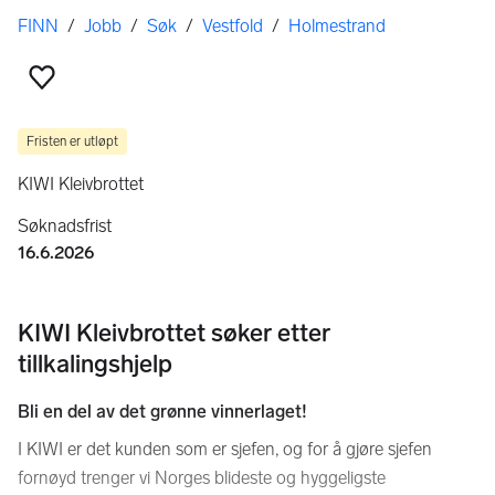
Her er du
FINN
/
Jobb
/
Søk
/
Vestfold
/
Holmestrand
Legg til som favoritt
Fristen er utløpt
KIWI Kleivbrottet
Søknadsfrist
16.6.2026
KIWI Kleivbrottet søker etter
tillkalingshjelp
Bli en del av det grønne vinnerlaget!
I KIWI er det kunden som er sjefen, og for å gjøre sjefen
fornøyd trenger vi Norges blideste og hyggeligste