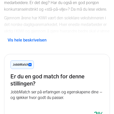
medarbeidere. Er det deg? Har du også en god porsjon
konkurranseinstinkt og «stå-på-vilje»? Da må du lese videre.
Gjennom årene har KIWI vært den soleklare vekstvinneren i
det norske dagligvaremarkedet. Hver eneste medarbeider er
viktig i KIWI og gjennom å gjøre hverandre bedre skal vi vinne
kundene. Nå søker vi deg som vil være med på det grønne
Vis hele beskrivelsen
vinnerlaget, og bidra til å ta oss videre.
Som butikkmedarbeider vil du være KIWIs ansikt utad og et
viktig bindeledd mellom kunden og kjeden. Ditt bidrag vil
være med på å påvirke opplevelsen kundene våre har av
KIWI.
Vi leter etter deg som:
Har fylt 18 år
Er punktlig og ryddig
Har godt humør og en positiv serviceinnstilling