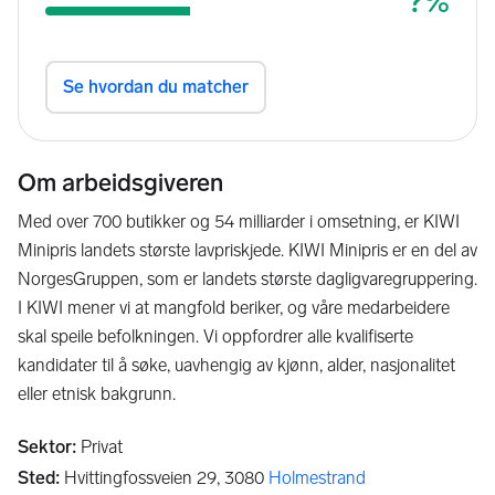
Har stor arbeidskapasitet og trives med en hektisk hverdag
Er ærlig, ansvarsbevisst og til å stole på
Vi kan tilby:
En sosial og trivelig arbeidsplass med masse hyggelige
kolleger
Om arbeidsgiveren
Grundig opplæring
Med over 700 butikker og 54 milliarder i omsetning, er KIWI
Konkurransedyktig betingelser
Minipris landets største lavpriskjede. KIWI Minipris er en del av
Spennende utviklingsmuligheter
NorgesGruppen, som er landets største dagligvaregruppering.
I KIWI mener vi at mangfold beriker, og våre medarbeidere
skal speile befolkningen. Vi oppfordrer alle kvalifiserte
kandidater til å søke, uavhengig av kjønn, alder, nasjonalitet
eller etnisk bakgrunn.
Sektor
:
Privat
Sted
:
Hvittingfossveien 29,
3080
Holmestrand