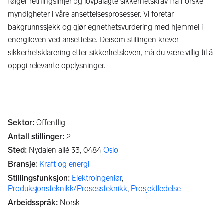
følger retningslinjer og lovpålagte sikkerhetskrav fra norske
myndigheter i våre ansettelsesprosesser. Vi foretar
bakgrunnssjekk og gjør egnethetsvurdering med hjemmel i
energiloven ved ansettelse. Dersom stillingen krever
sikkerhetsklarering etter sikkerhetsloven, må du være villig til å
oppgi relevante opplysninger.
Sektor
:
Offentlig
Antall stillinger
:
2
Sted
:
Nydalen allé 33,
0484
Oslo
Bransje
:
Kraft og energi
Stillingsfunksjon
:
Elektroingeniør
,
Produksjonsteknikk/Prosessteknikk
,
Prosjektledelse
Arbeidsspråk
:
Norsk