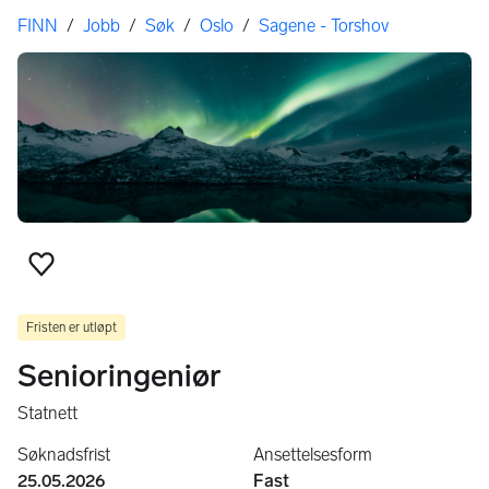
Her er du
FINN
/
Jobb
/
Søk
/
Oslo
/
Sagene - Torshov
Legg til som favoritt
Fristen er utløpt
Senioringeniør
Statnett
Søknadsfrist
Ansettelsesform
25.05.2026
Fast