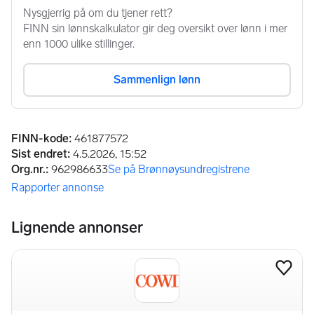
Annonseinformasjon
FINN-kode
:
461877572
Sist endret
:
4.5.2026, 15:52
Org.nr.
:
962986633
Se på Brønnøysundregistrene
(åpnes i ny fane)
Rapporter annonse