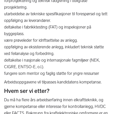
forprosjektering og teknisk rådgivning i tidligfase
prosjektering.
utarbeidelse av tekniske spesifikasjoner til forespørsel og tett
oppfølging av leverandører.
deltakelse i fabrikktesting (FAT) og inspeksjoner på
byggeplass.
være prøveleder for idriftsettelse av anlegg.
oppfølging av eksisterende anlegg, inkludert teknisk støtte
ved feilanalyse og forbedring.
deltakelse i nasjonale og internasjonale fagmiljøer (NEK,
CIGRE, ENTSO-E, o.l.).
fungere som mentor og faglig støtte for yngre ressurser
Arbeidsoppgavene vil tilpasses kandidatens kompetanse.
Hvem ser vi etter?
Du må ha flere års arbeidserfaring innen elkraftteknikk, og
gjerne kompetanse eller interesse for kontrollanlegg, HVDC
eller FACTS. Bakgrunn fra kraftelektroniske omformere er en