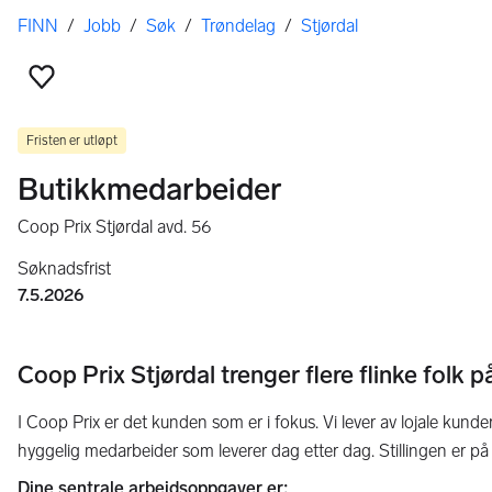
Her er du
FINN
/
Jobb
/
Søk
/
Trøndelag
/
Stjørdal
Legg til som favoritt
Fristen er utløpt
Butikkmedarbeider
Coop Prix Stjørdal avd. 56
Søknadsfrist
7.5.2026
Coop Prix Stjørdal trenger flere flinke folk p
I Coop Prix er det kunden som er i fokus. Vi lever av lojale kunde
hyggelig medarbeider som leverer dag etter dag. Stillingen er på
Dine sentrale arbeidsoppgaver er: