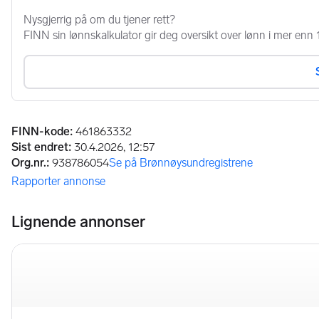
Annonseinformasjon
FINN-kode
:
461863332
Sist endret
:
30.4.2026, 12:57
Org.nr.
:
938786054
Se på Brønnøysundregistrene
(åpnes i ny fane)
Rapporter annonse