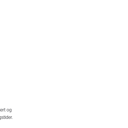
jert og
stider.