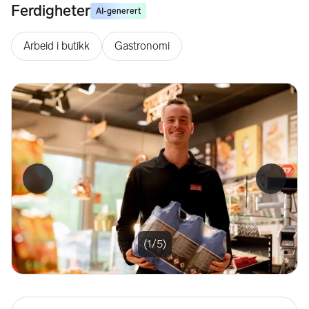
Ferdigheter
AI-generert
Arbeid i butikk
Gastronomi
Forrige bilde
Neste b
(1/5)