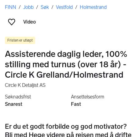
Her er du
FINN
/
Jobb
/
Søk
/
Vestfold
/
Holmestrand
Video
Legg til som favoritt
Fristen er utløpt
Assisterende daglig leder, 100%
stilling med turnus (over 18 år) -
Circle K Grelland/Holmestrand
Circle K Detaljist AS
Søknadsfrist
Ansettelsesform
Snarest
Fast
Er du et godt forbilde og god motivator?
Bli med Hege videre på reisen med å drifte