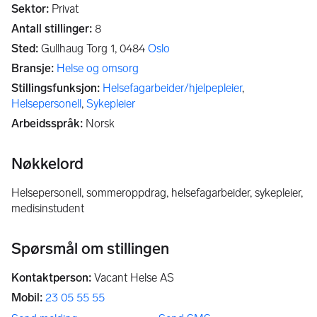
Sektor
:
Privat
Antall stillinger
:
8
Sted
:
Gullhaug Torg 1,
0484
Oslo
Bransje
:
Helse og omsorg
Stillingsfunksjon
:
Helsefagarbeider/hjelpepleier
,
Helsepersonell
,
Sykepleier
Arbeidsspråk
:
Norsk
Nøkkelord
helsepersonell, sommeroppdrag, helsefagarbeider, sykepleier,
medisinstudent
Spørsmål om stillingen
Kontaktperson
:
Vacant Helse AS
Mobil
:
23 05 55 55