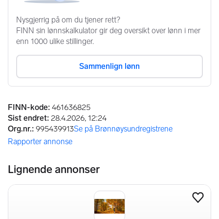
Annonseinformasjon
FINN-kode
:
461636825
Sist endret
:
28.4.2026, 12:24
Org.nr.
:
995439913
Se på Brønnøysundregistrene
(åpnes i ny fane)
Rapporter annonse