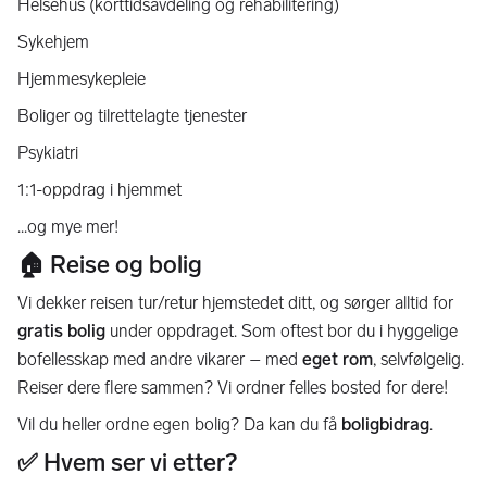
Helsehus (korttidsavdeling og rehabilitering)
Sykehjem
Hjemmesykepleie
Boliger og tilrettelagte tjenester
Psykiatri
1:1-oppdrag i hjemmet
...og mye mer!
🏠 Reise og bolig
Vi dekker reisen tur/retur hjemstedet ditt, og sørger alltid for
gratis bolig
under oppdraget. Som oftest bor du i hyggelige
bofellesskap med andre vikarer – med
eget rom
, selvfølgelig.
Reiser dere flere sammen? Vi ordner felles bosted for dere!
Vil du heller ordne egen bolig? Da kan du få
boligbidrag
.
✅ Hvem ser vi etter?