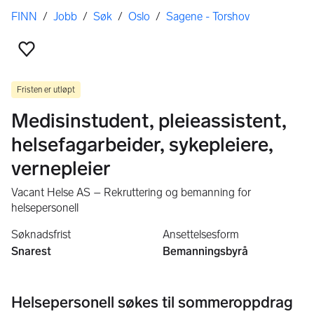
Her er du
FINN
/
Jobb
/
Søk
/
Oslo
/
Sagene - Torshov
Legg til som favoritt
Fristen er utløpt
Medisinstudent, pleieassistent,
helsefagarbeider, sykepleiere,
vernepleier
Vacant Helse AS – Rekruttering og bemanning for
helsepersonell
Søknadsfrist
Ansettelsesform
Snarest
Bemanningsbyrå
Helsepersonell søkes til sommeroppdrag