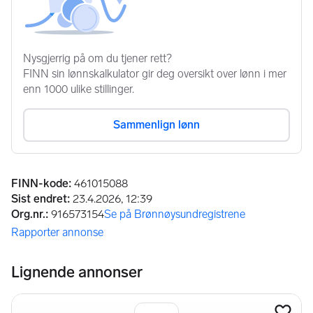
Annonseinformasjon
FINN-kode
:
461015088
Sist endret
:
23.4.2026, 12:39
Org.nr.
:
916573154
Se på Brønnøysundregistrene
(åpnes i ny fane)
Rapporter annonse