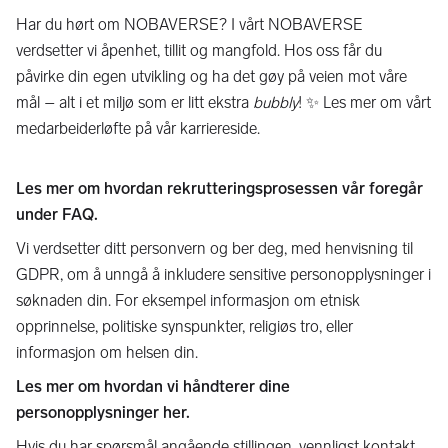
Har du hørt om NOBAVERSE? I vårt NOBAVERSE
verdsetter vi åpenhet, tillit og mangfold. Hos oss får du
påvirke din egen utvikling og ha det gøy på veien mot våre
mål – alt i et miljø som er litt ekstra
bubbly
! ✨ Les mer om vårt
medarbeiderløfte på vår karriereside.
Les mer om hvordan rekrutteringsprosessen vår foregår
under
FAQ
.
Vi verdsetter ditt personvern og ber deg, med henvisning til
GDPR, om å unngå å inkludere sensitive personopplysninger i
søknaden din. For eksempel informasjon om etnisk
opprinnelse, politiske synspunkter, religiøs tro, eller
informasjon om helsen din.
Les mer om hvordan vi håndterer dine
personopplysninger
her
.
Hvis du har spørsmål angående stillingen, vennligst kontakt