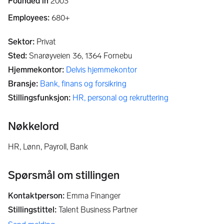
Founded in
2003
Employees:
680+
Sektor
:
Privat
Sted
:
Snarøyveien 36,
1364
Fornebu
Hjemmekontor
:
Delvis hjemmekontor
Bransje
:
Bank, finans og forsikring
Stillingsfunksjon
:
HR, personal og rekruttering
Nøkkelord
HR, Lønn, Payroll, Bank
Spørsmål om stillingen
Kontaktperson
:
Emma Finanger
Stillingstittel
:
Talent Business Partner