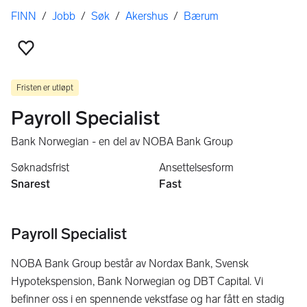
Her er du
FINN
/
Jobb
/
Søk
/
Akershus
/
Bærum
Legg til som favoritt
Fristen er utløpt
Payroll Specialist
Bank Norwegian - en del av NOBA Bank Group
Søknadsfrist
Ansettelsesform
Snarest
Fast
Payroll Specialist
NOBA Bank Group består av Nordax Bank, Svensk
Hypotekspension, Bank Norwegian og DBT Capital. Vi
befinner oss i en spennende vekstfase og har fått en stadig