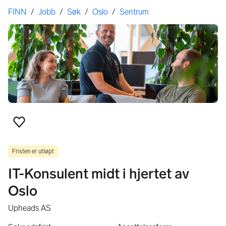
Her er du
FINN
/
Jobb
/
Søk
/
Oslo
/
Sentrum
Legg til som favoritt
Fristen er utløpt
IT-Konsulent midt i hjertet av
Oslo
Upheads AS