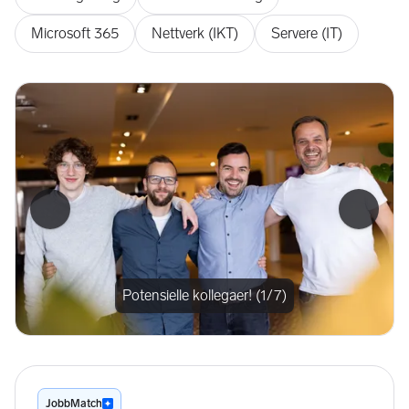
Microsoft 365
Nettverk (IKT)
Servere (IT)
Forrige bilde
Neste b
Potensielle kollegaer! (1/7)