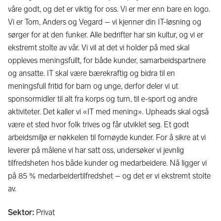
våre godt, og det er viktig for oss. Vi er mer enn bare en logo.
Vi er Tom, Anders og Vegard – vi kjenner din IT-løsning og
sørger for at den funker. Alle bedrifter har sin kultur, og vi er
ekstremt stolte av vår. Vi vil at det vi holder på med skal
oppleves meningsfullt, for både kunder, samarbeidspartnere
og ansatte. IT skal være bærekraftig og bidra til en
meningsfull fritid for barn og unge, derfor deler vi ut
sponsormidler til alt fra korps og turn, til e-sport og andre
aktiviteter. Det kaller vi «IT med mening». Upheads skal også
være et sted hvor folk trives og får utviklet seg. Et godt
arbeidsmiljø er nøkkelen til fornøyde kunder. For å sikre at vi
leverer på målene vi har satt oss, undersøker vi jevnlig
tilfredsheten hos både kunder og medarbeidere. Nå ligger vi
på 85 % medarbeidertilfredshet – og det er vi ekstremt stolte
av.
Sektor
:
Privat