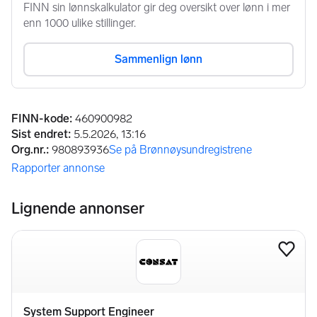
Annonseinformasjon
FINN-kode
:
460900982
Sist endret
:
5.5.2026, 13:16
Org.nr.
:
980893936
Se på Brønnøysundregistrene
(åpnes i ny fane)
Rapporter annonse