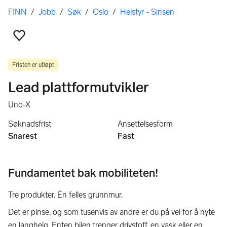
Her er du
FINN
/
Jobb
/
Søk
/
Oslo
/
Helsfyr - Sinsen
Legg til som favoritt
Fristen er utløpt
Lead plattformutvikler
Uno-X
Søknadsfrist
Ansettelsesform
Snarest
Fast
Fundamentet bak mobiliteten!
Tre produkter. Én felles grunnmur.
Det er pinse, og som tusenvis av andre er du på vei for å nyte
en langhelg. Enten bilen trenger drivstoff, en vask eller en