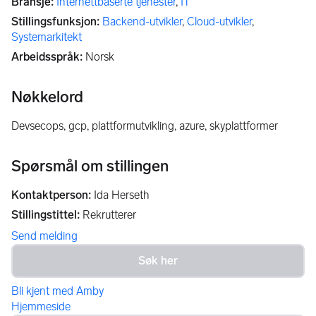
Bransje
:
Internettbaserte tjenester
,
IT
Stillingsfunksjon
:
Backend-utvikler
,
Cloud-utvikler
,
Systemarkitekt
Arbeidsspråk
:
Norsk
Nøkkelord
devsecops, gcp, plattformutvikling, azure, skyplattformer
Spørsmål om stillingen
Kontaktperson
:
Ida Herseth
Stillingstittel
:
Rekrutterer
Send melding
Bli kjent med Amby
Hjemmeside