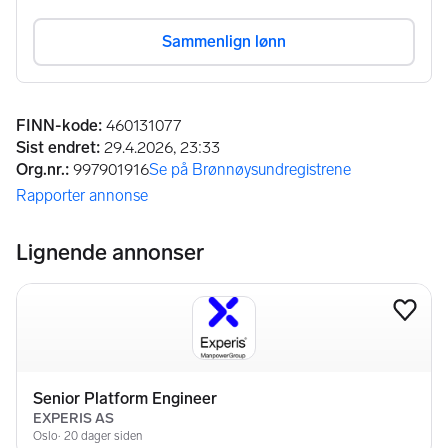
Annonseinformasjon
FINN-kode
:
460131077
Sist endret
:
29.4.2026, 23:33
Org.nr.
:
997901916
Se på Brønnøysundregistrene
(åpnes i ny fane)
Rapporter annonse