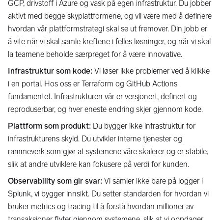
GCP, drivstoff i Azure og vask på egen infrastruktur. Du jobber
aktivt med begge skyplattformene, og vil være med å definere
hvordan vår plattformstrategi skal se ut fremover. Din jobb er
å vite når vi skal samle kreftene i felles løsninger, og når vi skal
la teamene beholde særpreget for å være innovative.
Infrastruktur som kode:
Vi løser ikke problemer ved å klikke
i en portal. Hos oss er Terraform og GitHub Actions
fundamentet. Infrastrukturen vår er versjonert, definert og
reproduserbar, og hver eneste endring skjer gjennom kode.
Plattform som produkt:
Du bygger ikke infrastruktur for
infrastrukturens skyld. Du utvikler interne tjenester og
rammeverk som gjør at systemene våre skalerer og er stabile,
slik at andre utviklere kan fokusere på verdi for kunden.
Observability som gir svar:
Vi samler ikke bare på logger i
Splunk, vi bygger innsikt. Du setter standarden for hvordan vi
bruker metrics og tracing til å forstå hvordan millioner av
transaksjoner flyter gjennom systemene, slik at vi oppdager