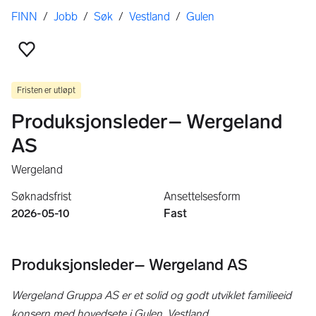
Her er du
FINN
/
Jobb
/
Søk
/
Vestland
/
Gulen
Legg til som favoritt
Fristen er utløpt
Produksjonsleder– Wergeland
AS
Wergeland
Søknadsfrist
Ansettelsesform
2026-05-10
Fast
Produksjonsleder– Wergeland AS
Wergeland Gruppa AS er et solid og godt utviklet familieeid
konsern med hovedsete i Gulen, Vestland.