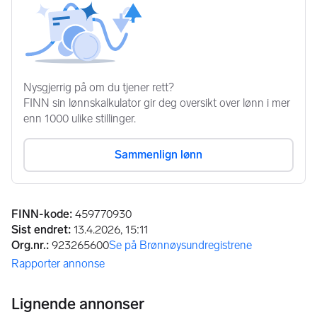
Annonseinformasjon
FINN-kode
:
459770930
Sist endret
:
13.4.2026, 15:11
Org.nr.
:
923265600
Se på Brønnøysundregistrene
(åpnes i ny fane)
Rapporter annonse