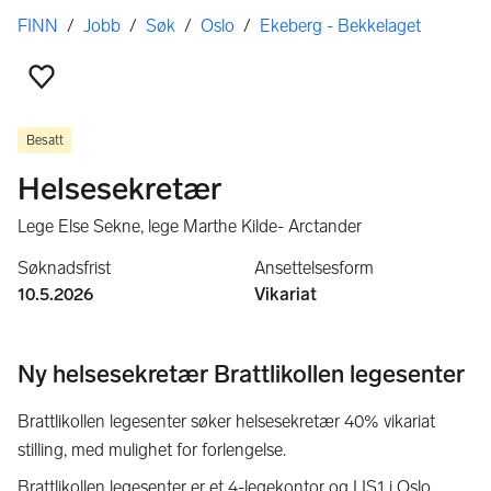
Her er du
FINN
/
Jobb
/
Søk
/
Oslo
/
Ekeberg - Bekkelaget
Legg til som favoritt
Besatt
Helsesekretær
Lege Else Sekne, lege Marthe Kilde- Arctander
Søknadsfrist
Ansettelsesform
10.5.2026
Vikariat
Ny helsesekretær Brattlikollen legesenter
Brattlikollen legesenter søker helsesekretær 40% vikariat
stilling, med mulighet for forlengelse.
Brattlikollen legesenter er et 4-legekontor og LIS1 i Oslo,