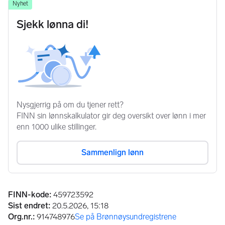
Annonseinformasjon
FINN-kode
:
459723592
Sist endret
:
20.5.2026, 15:18
Org.nr.
:
914748976
Se på Brønnøysundregistrene
(åpnes i ny fane)