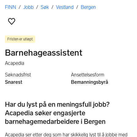
Her er du
FINN
/
Jobb
/
Søk
/
Vestland
/
Bergen
Legg til som favoritt
Fristen er utløpt
Barnehageassistent
Acapedia
Søknadsfrist
Ansettelsesform
Snarest
Bemanningsbyrå
Har du lyst på en meningsfull jobb?
Acapedia søker engasjerte
barnehagemedarbeidere i Bergen
Acapedia ser etter deg som har skikkelig lyst til å jobbe med