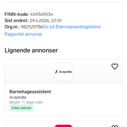
Annonseinformasjon
FINN-kode
:
459369534
Sist endret
:
29.4.2026, 22:01
Org.nr.
:
982529786
Se på Brønnøysundregistrene
(åpnes i ny fane)
Rapporter annonse