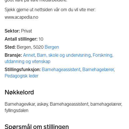
Sjekk gjerne ut nettsiden vår om du vil vite mer:
www.acapedia.no
Sektor
:
Privat
Antall stillinger
:
10
Sted
:
Bergen,
5020
Bergen
Bransje
:
Annet
,
Barn, skole og undervisning
,
Forskning,
utdanning og vitenskap
Stillingsfunksjon
:
Barnehageassistent
,
Barnehagelærer
,
Pedagogisk leder
Nøkkelord
barnehagevikar, askøy, Barnehageassistent, barnehagelærer,
fyllingsdalen
Spørsmål om stillingen