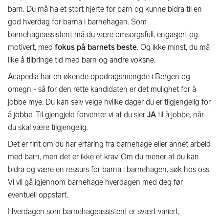
barn. Du må ha et stort hjerte for barn og kunne bidra til en
god hverdag for barna i barnehagen. Som
barnehageassistent må du være omsorgsfull, engasjert og
motivert, med
fokus på barnets beste
. Og ikke minst, du må
like å tilbringe tid med barn og andre voksne.
Acapedia har en økende oppdragsmengde i Bergen og
omegn - så for den rette kandidaten er det mulighet for å
jobbe mye. Du kan selv velge hvilke dager du er tilgjengelig for
å jobbe. Til gjengjeld forventer vi at du sier
JA
til å jobbe, når
du skal være tilgjengelig.
Det er fint om du har erfaring fra barnehage eller annet arbeid
med barn, men det er ikke et krav. Om du mener at du kan
bidra og være en ressurs for barna i barnehagen, søk hos oss.
Vi vil gå igjennom barnehage hverdagen med deg før
eventuell oppstart.
Hverdagen som barnehageassistent er svært variert,