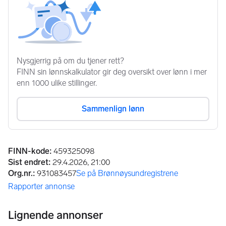
Annonseinformasjon
FINN-kode
:
459325098
Sist endret
:
29.4.2026, 21:00
Org.nr.
:
931083457
Se på Brønnøysundregistrene
(åpnes i ny fane)
Rapporter annonse