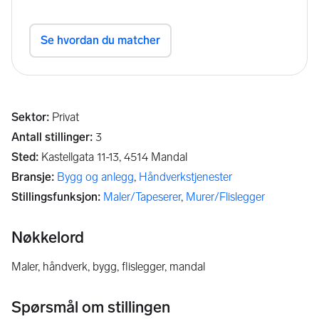
Sektor
:
Privat
Antall stillinger
:
3
Sted
:
Kastellgata 11-13,
4514
Mandal
Bransje
:
Bygg og anlegg
,
Håndverkstjenester
Stillingsfunksjon
:
Maler/Tapeserer
,
Murer/Flislegger
Nøkkelord
maler, håndverk, bygg, flislegger, mandal
Spørsmål om stillingen