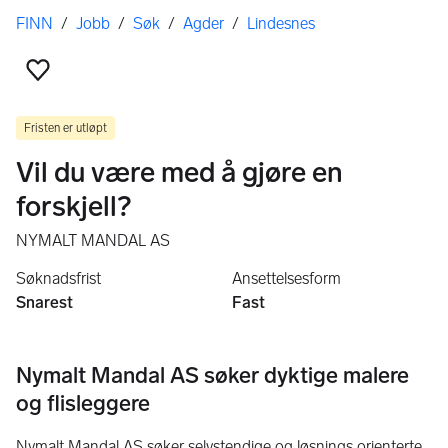
Her er du
FINN
/
Jobb
/
Søk
/
Agder
/
Lindesnes
Legg til som favoritt
Fristen er utløpt
Vil du være med å gjøre en
forskjell?
NYMALT MANDAL AS
Søknadsfrist
Ansettelsesform
Snarest
Fast
Nymalt Mandal AS søker dyktige malere
og flisleggere
Nymalt Mandal AS søker selvstendige og løsnings orienterte