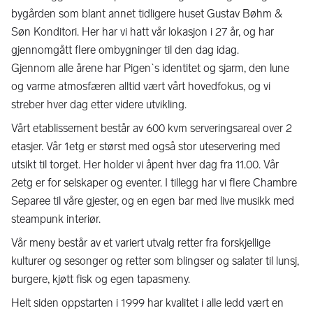
bygården som blant annet tidligere huset Gustav Bøhm &
Søn Konditori. Her har vi hatt vår lokasjon i 27 år, og har
gjennomgått flere ombygninger til den dag idag.
Gjennom alle årene har Pigen`s identitet og sjarm, den lune
og varme atmosfæren alltid vært vårt hovedfokus, og vi
streber hver dag etter videre utvikling.
Vårt etablissement består av 600 kvm serveringsareal over 2
etasjer. Vår 1etg er størst med også stor uteservering med
utsikt til torget. Her holder vi åpent hver dag fra 11.00. Vår
2etg er for selskaper og eventer. I tillegg har vi flere Chambre
Separee til våre gjester, og en egen bar med live musikk med
steampunk interiør.
Vår meny består av et variert utvalg retter fra forskjellige
kulturer og sesonger og retter som blingser og salater til lunsj,
burgere, kjøtt fisk og egen tapasmeny.
Helt siden oppstarten i 1999 har kvalitet i alle ledd vært en