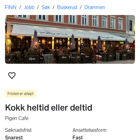
Her er du
FINN
/
Jobb
/
Søk
/
Buskerud
/
Drammen
Legg til som favoritt
Fristen er utløpt
Kokk heltid eller deltid
Pigen Cafe
Søknadsfrist
Ansettelsesform
Snarest
Fast