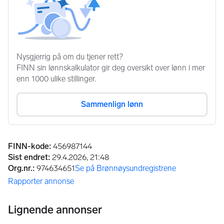
Annonseinformasjon
FINN-kode
:
456987144
Sist endret
:
29.4.2026, 21:48
Org.nr.
:
974634651
Se på Brønnøysundregistrene
(åpnes i ny fane)
Rapporter annonse