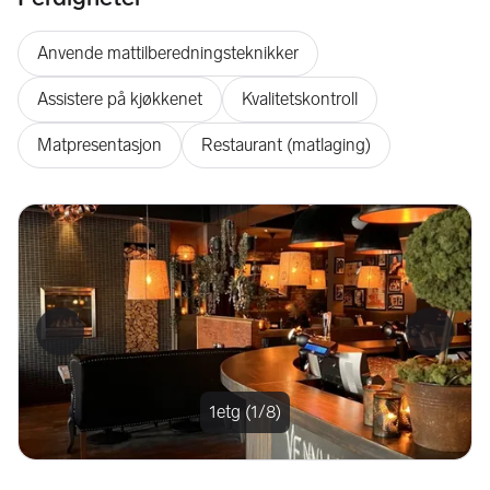
Anvende mattilberedningsteknikker
Assistere på kjøkkenet
Kvalitetskontroll
Matpresentasjon
Restaurant (matlaging)
Forrige bilde
Neste b
1etg (1/8)