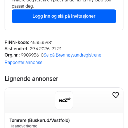
Annonseinformasjon
FINN-kode
:
453535981
Sist endret
:
29.4.2026, 21:21
Org.nr.
:
990993610
Se på Brønnøysundregistrene
(åpnes i ny fane)
Rapporter annonse