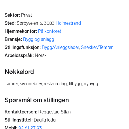
Sektor
:
Privat
Sted
:
Sørbyveien 6,
3083
Holmestrand
Hjemmekontor
:
På kontoret
Bransje
:
Bygg og anlegg
Stillingsfunksjon
:
Bygg/Anleggsleder
,
Snekker/Tømrer
Arbeidsspråk
:
Norsk
Nøkkelord
tømrer, svennebrev, restaurering, tilbygg, nybygg
Spørsmål om stillingen
Kontaktperson
:
Reggestad Stian
Stillingstittel
:
Daglig leder
Mobil
:
92 61 27 93