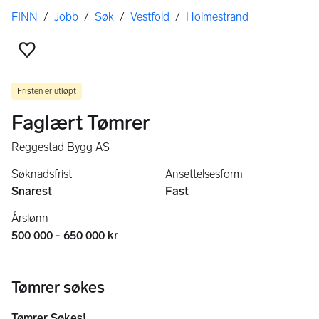
Her er du
FINN
/
Jobb
/
Søk
/
Vestfold
/
Holmestrand
Legg til som favoritt
Fristen er utløpt
Faglært Tømrer
Reggestad Bygg AS
Søknadsfrist
Ansettelsesform
Snarest
Fast
Årslønn
500 000 - 650 000 kr
Tømrer søkes
Tømrer Søkes!