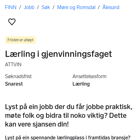
Her er du
FINN
/
Jobb
/
Søk
/
Møre og Romsdal
/
Ålesund
Legg til som favoritt
Fristen er utløpt
Lærling i gjenvinningsfaget
ATTVIN
Søknadsfrist
Ansettelsesform
Snarest
Lærling
Lyst på ein jobb der du får jobbe praktisk,
møte folk og bidra til noko viktig? Dette
kan vere sjansen din!
Lyst på ein spennande lærlingplass i framtidas bransje?