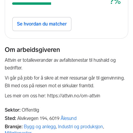
Om arbeidsgiveren
Attvin er totalleverandør av avfallstenestar til hushald og
bedrifter.
Vi går på jobb for å sikre at meir ressursar går til gjenvinning.
Bli med oss på reisen mot ei sirkulær framtid.
Les meir om oss her: https://attvin.no/om-attvin
Sektor
:
Offentlig
Sted
:
Alvikvegen 194,
6019
Ålesund
Bransje
:
Bygg og anlegg
,
Industri og produksjon
,