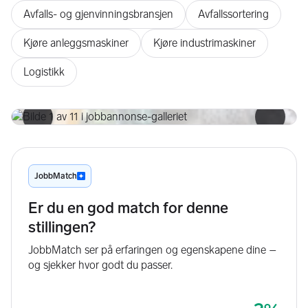
Avfalls- og gjenvinningsbransjen
Avfallssortering
Kjøre anleggsmaskiner
Kjøre industrimaskiner
Logistikk
(1/11)
Forrige bilde
Neste b