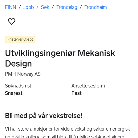
Her er du
FINN
/
Jobb
/
Søk
/
Trøndelag
/
Trondheim
Legg til som favoritt
Fristen er utløpt
Utviklingsingeniør Mekanisk
Design
PMH Norway AS
Søknadsfrist
Ansettelsesform
Snarest
Fast
Bli med på vår vekstreise!
Vi har store ambisjoner for videre vekst og søker en energisk
og dyktig kollega som vil bidra til å utvikle selskapet videre.