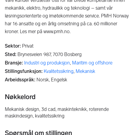
Våre kunder verdsetter oss for vår brede kompetanse innen
mekanikk, elektro, hydraulikk og teknologi – samt vår
løsningsorienterte og imøtekommende service. PMH Norway
har 16 ansatte og en årlig omsetning på ca. 60 millioner
kroner. Les mer på www.pmh.no.
Sektor
:
Privat
Sted
:
Brynesveien 987,
7070
Bosberg
Bransje
:
Industri og produksjon
,
Maritim og offshore
Stillingsfunksjon
:
Kvalitetssikring
,
Mekanisk
Arbeidsspråk
:
Norsk, Engelsk
Nøkkelord
mekanisk design, 3d cad, maskinteknikk, roterende
maskindesign, kvalitetssikring
Spørsmål om stillingen