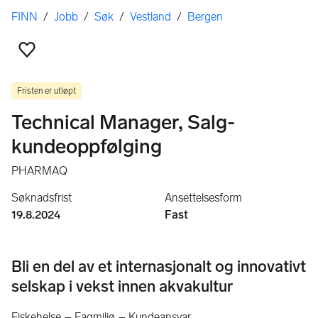
Her er du
FINN
/
Jobb
/
Søk
/
Vestland
/
Bergen
Legg til som favoritt
Fristen er utløpt
Technical Manager, Salg-
kundeoppfølging
PHARMAQ
Søknadsfrist
Ansettelsesform
19.8.2024
Fast
Bli en del av et internasjonalt og innovativt
selskap i vekst innen akvakultur
Fiskehelse – Fagmiljø – Kundeansvar