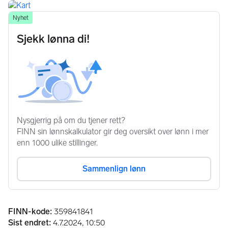
Annonseinformasjon
FINN-kode
:
359841841
Sist endret
:
4.7.2024, 10:50