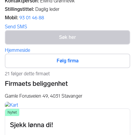
Kontaktperson
:
Eivind Grønnevik
Stillingstittel
:
Daglig leder
Mobil
:
93 01 46 88
Send SMS
Hjemmeside
Følg firma
21 følger dette firmaet
Firmaets beliggenhet
Gamle Forusveien 49,
4031
Stavanger