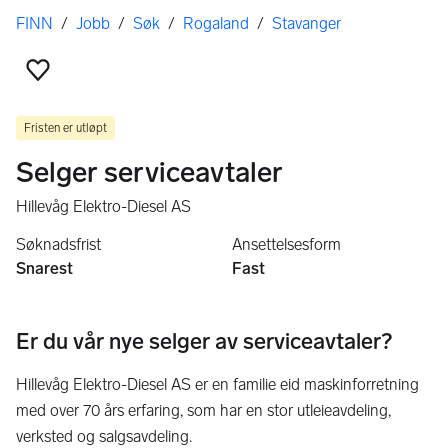
Her er du
FINN
/
Jobb
/
Søk
/
Rogaland
/
Stavanger
Legg til som favoritt
Fristen er utløpt
Selger serviceavtaler
Hillevåg Elektro-Diesel AS
Søknadsfrist
Ansettelsesform
Snarest
Fast
Er du vår nye selger av serviceavtaler?
Hillevåg Elektro-Diesel AS er en familie eid maskinforretning
med over 70 års erfaring, som har en stor utleieavdeling,
verksted og salgsavdeling.