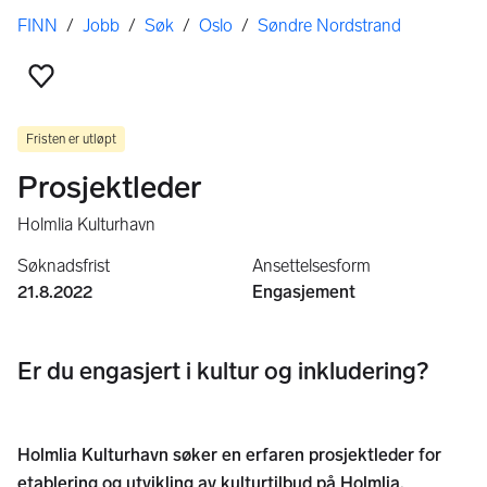
Her er du
FINN
/
Jobb
/
Søk
/
Oslo
/
Søndre Nordstrand
Legg til som favoritt
Fristen er utløpt
Prosjektleder
Holmlia Kulturhavn
Søknadsfrist
Ansettelsesform
21.8.2022
Engasjement
Er du engasjert i kultur og inkludering?
Holmlia Kulturhavn søker en erfaren prosjektleder for
etablering og utvikling av kulturtilbud på Holmlia.