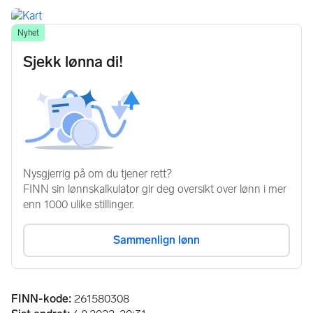
Annonseinformasjon
FINN-kode
:
261580308