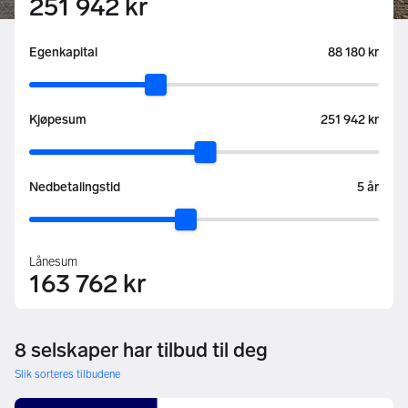
251 942 kr
:
Egenkapital
88 180 kr
:
Kjøpesum
251 942 kr
:
Nedbetalingstid
5 år
Lånesum
163 762 kr
8 selskaper har tilbud til deg
Slik sorteres tilbudene