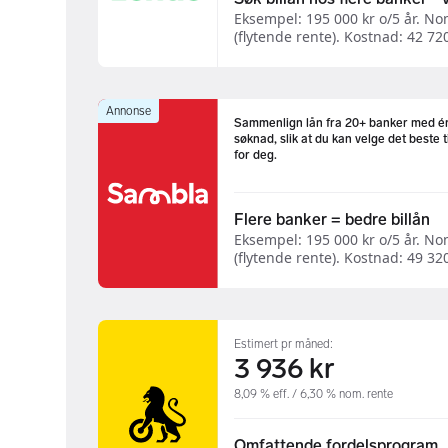
Eksempel: 195 000 kr o/5 år. Nom
(flytende rente). Kostnad: 42 720 
Annonse
Sammenlign lån fra 20+ banker med é
søknad, slik at du kan velge det beste t
for deg.
Flere banker = bedre billån
Eksempel: 195 000 kr o/5 år. Nom
(flytende rente). Kostnad: 49 320 
Estimert pr måned:
3 936 kr
8,09 % eff. / 6,30 % nom. rente
Omfattende fordelsprogram