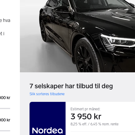
se hva
t i
7 selskaper har tilbud til deg
Slik sorteres tilbudene
000 kr
Estimert pr måned:
3 950 kr
000 kr
8,25 % eff. / 6,45 % nom. rente