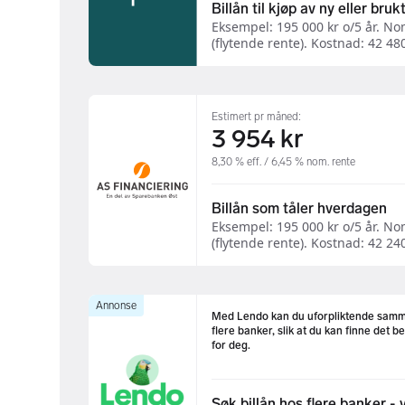
Billån til kjøp av ny eller brukt
Eksempel: 195 000 kr o/5 år. Nom
(flytende rente). Kostnad: 42 480 
Estimert pr måned:
3 954 kr
8,30 % eff. / 6,45 % nom. rente
Billån som tåler hverdagen
Eksempel: 195 000 kr o/5 år. Nom
(flytende rente). Kostnad: 42 240 
Annonse
Med Lendo kan du uforpliktende sam
flere banker, slik at du kan finne det b
for deg.
Søk billån hos flere banker - v