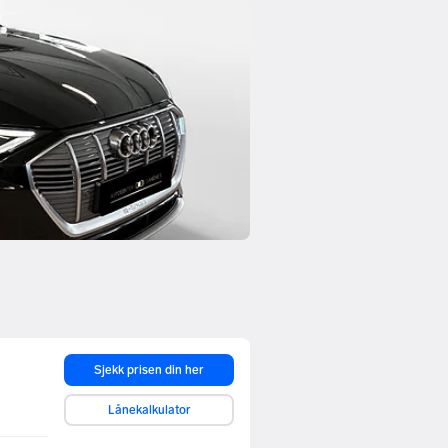
Sjekk prisen din her
Lånekalkulator