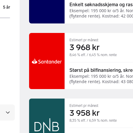
Enkelt søknadsskjema og ras
5 år
Eksempel: 195 000 kr o/5 år. Nom
(flytende rente). Kostnad: 42 000 
Estimert pr måned:
3 968 kr
8,46 % eff. / 6,45 % nom. rente
Størst på bilfinansiering, skr
Eksempel: 195 000 kr o/5 år. Nom
(flytende rente). Kostnad: 43 080 
Estimert pr måned:
3 958 kr
8,35 % eff. / 6,59 % nom. rente