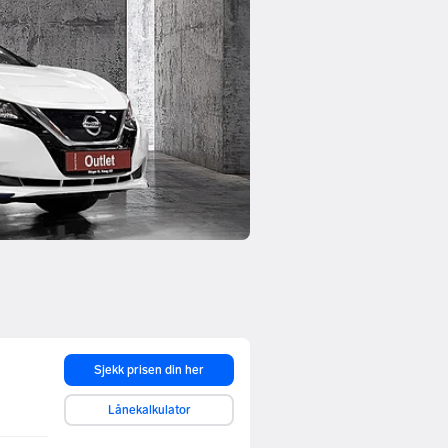
Sjekk prisen din her
Lånekalkulator