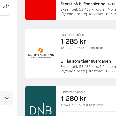
Størst på bilfinansiering, skr
5 år
Eksempel: 58 435 kr o/5 år. Nom.
(flytende rente). Kostnad: 19 505 
Estimert pr måned:
1 285 kr
12,12 % eff. / 6,45 % nom. rente
Billån som tåler hverdagen
Eksempel: 58 435 kr o/5 år. Nom.
(flytende rente). Kostnad: 18 665 
Estimert pr måned:
1 280 kr
11,94 % eff. / 6,59 % nom. rente