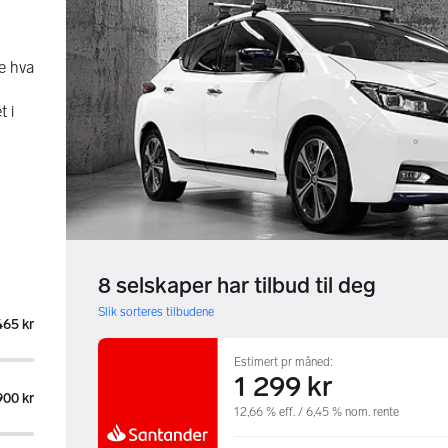
se hva
t i
8 selskaper har tilbud til deg
Slik sorteres tilbudene
465 kr
Estimert pr måned:
1 299 kr
900 kr
12,66 % eff. / 6,45 % nom. rente