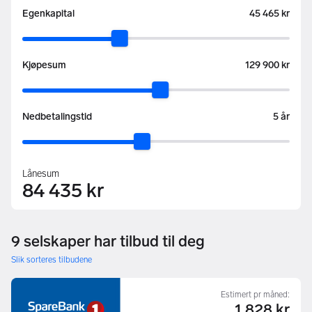
:
Egenkapital
45 465 kr
:
Kjøpesum
129 900 kr
:
Nedbetalingstid
5 år
Lånesum
84 435 kr
9 selskaper har tilbud til deg
Slik sorteres tilbudene
Estimert pr måned:
1 828 kr