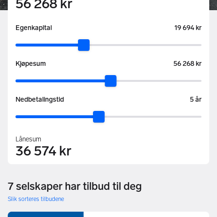
56 268 kr
:
Egenkapital
19 694 kr
:
Kjøpesum
56 268 kr
:
Nedbetalingstid
5 år
Lånesum
36 574 kr
7 selskaper har tilbud til deg
Slik sorteres tilbudene