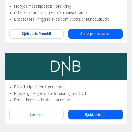
Norges mest kjøpte bilforsikring
60 % startbonus, og veihjelp uansett årsak
Eneste forsikringsselskap som utbetaler kundeutbytte
Sjekk pris firmabil
Sjekk pris privatbil
Få veihjelp når du trenger det
Plutselig trenger du bilforsikring fra DNB
Parkeringsskade uten bonustap
Les mer
Sjekk pris nå