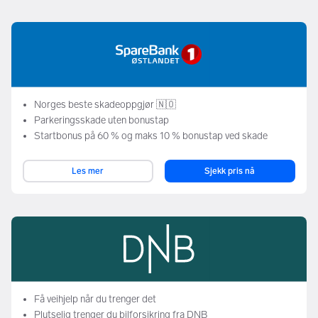
Norges beste skadeoppgjør 🇳🇴
Parkeringsskade uten bonustap
Startbonus på 60 % og maks 10 % bonustap ved skade
Les mer
Sjekk pris nå
Få veihjelp når du trenger det
Plutselig trenger du bilforsikring fra DNB