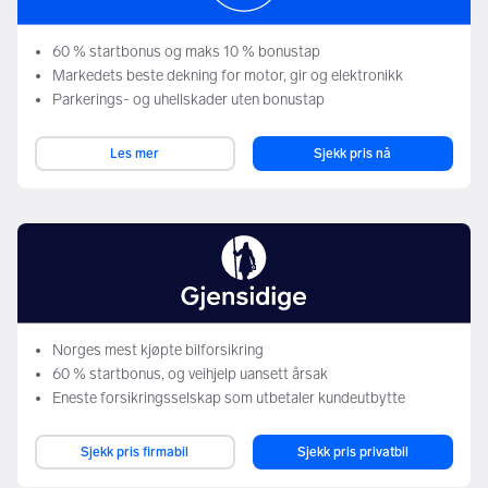
60 % startbonus og maks 10 % bonustap
Markedets beste dekning for motor, gir og elektronikk
Parkerings- og uhellskader uten bonustap
Les mer
Sjekk pris nå
Norges mest kjøpte bilforsikring
60 % startbonus, og veihjelp uansett årsak
Eneste forsikringsselskap som utbetaler kundeutbytte
Sjekk pris firmabil
Sjekk pris privatbil