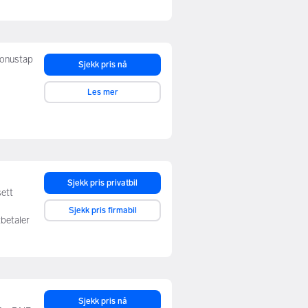
bonustap
Sjekk pris nå
Les mer
Sjekk pris privatbil
sett
Sjekk pris firmabil
betaler
Sjekk pris nå