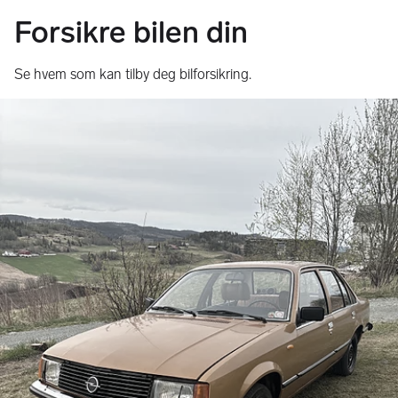
Forsikre bilen din
Se hvem som kan tilby deg bilforsikring.