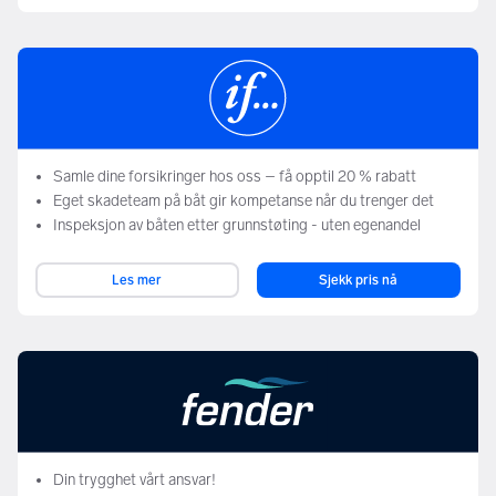
Samle dine forsikringer hos oss – få opptil 20 % rabatt
Eget skadeteam på båt gir kompetanse når du trenger det
Inspeksjon av båten etter grunnstøting - uten egenandel
Les mer
Sjekk pris nå
Din trygghet vårt ansvar!