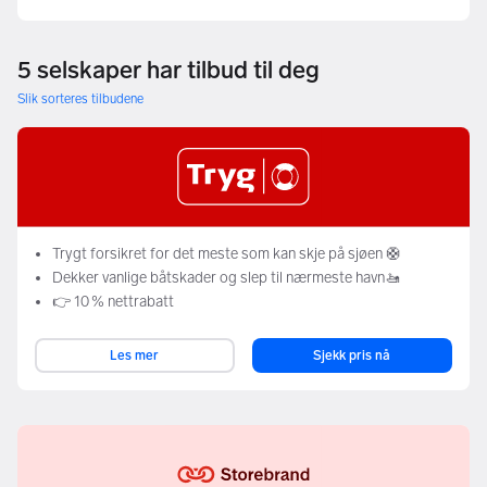
5 selskaper har tilbud til deg
Slik sorteres tilbudene
Trygt forsikret for det meste som kan skje på sjøen 🛟
Dekker vanlige båtskader og slep til nærmeste havn🚤
👉 10 % nettrabatt
Les mer
Sjekk pris nå