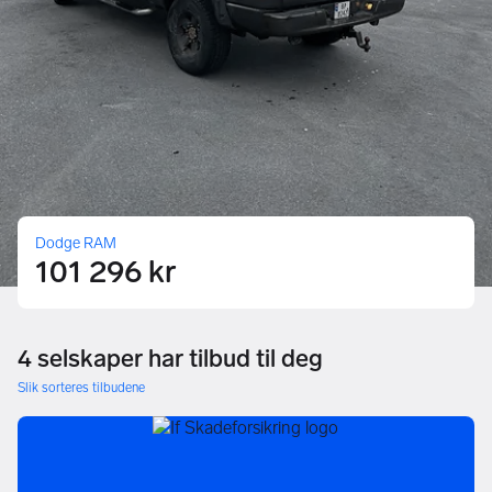
Dodge RAM
101 296 kr
4 selskaper har tilbud til deg
Slik sorteres tilbudene