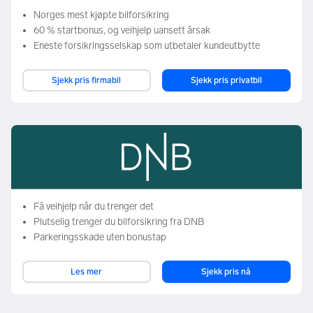
Norges mest kjøpte bilforsikring
60 % startbonus, og veihjelp uansett årsak
Eneste forsikringsselskap som utbetaler kundeutbytte
Sjekk pris firmabil
Sjekk pris privatbil
Få veihjelp når du trenger det
Plutselig trenger du bilforsikring fra DNB
Parkeringsskade uten bonustap
Les mer
Sjekk pris nå