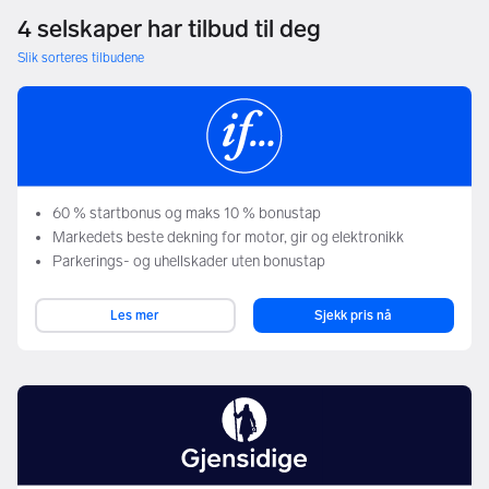
4 selskaper har tilbud til deg
Slik sorteres tilbudene
60 % startbonus og maks 10 % bonustap
Markedets beste dekning for motor, gir og elektronikk
Parkerings- og uhellskader uten bonustap
Les mer
Sjekk pris nå