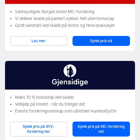
Sannsynligvis Norges beste MC-forsikring
Vi dekker skade på parkert sykkel, helt uten bonustap
Godt ivaretatt ved skade på motor og fører/passasjer
Les mer
Sjekk pris nå
Maks 10 % bonustap ved skade
Veihjelp på stedet - når du trenger det
Eneste forsikringsselskap som utbetaler kundeutbytte
Sjekk pris på ATV-
Sjekk pris på MC-forsikring
forsikring her
nå!