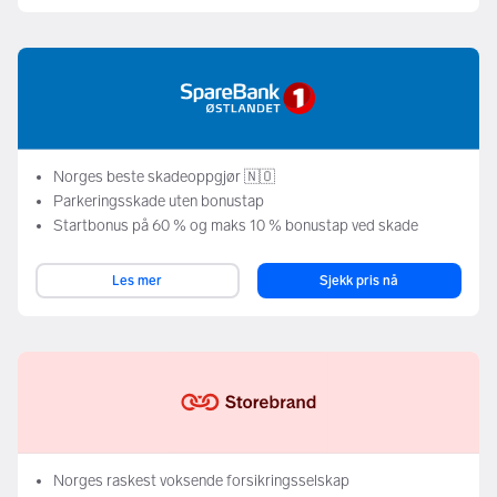
Norges beste skadeoppgjør 🇳🇴
Parkeringsskade uten bonustap
Startbonus på 60 % og maks 10 % bonustap ved skade
Les mer
Sjekk pris nå
Norges raskest voksende forsikringsselskap