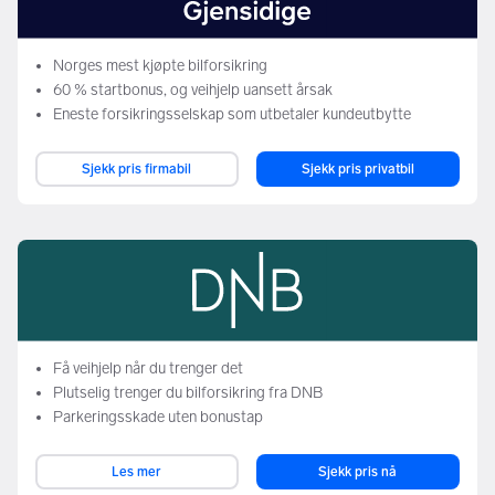
Norges mest kjøpte bilforsikring
60 % startbonus, og veihjelp uansett årsak
Eneste forsikringsselskap som utbetaler kundeutbytte
Sjekk pris firmabil
Sjekk pris privatbil
Få veihjelp når du trenger det
Plutselig trenger du bilforsikring fra DNB
Parkeringsskade uten bonustap
Les mer
Sjekk pris nå