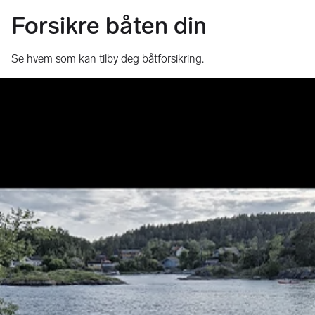
Forsikre båten din
Se hvem som kan tilby deg båtforsikring.